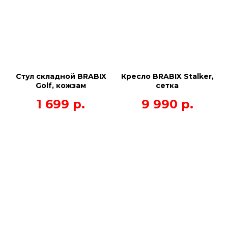
Стул складной BRABIX
Кресло BRABIX Stalker,
Golf, кожзам
сетка
1 699
р.
9 990
р.