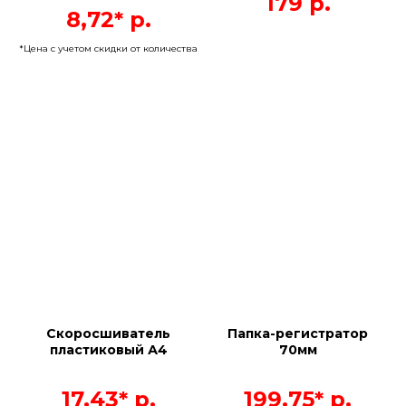
179
р.
8,72*
р.
*Цена с учетом скидки от количества
Скоросшиватель
Папка-регистратор
пластиковый А4
70мм
17,43*
р.
199,75*
р.