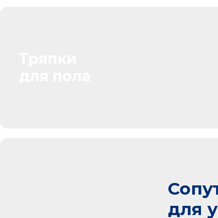
Тряпки
для пола
Сопу
для 